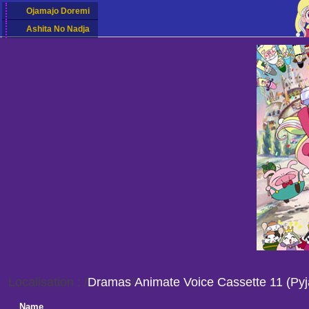
Ojamajo Doremi
Ashita No Nadja
Localisation :
/
Dramas
/
Animate Voice Cassette 11 (Py
Name