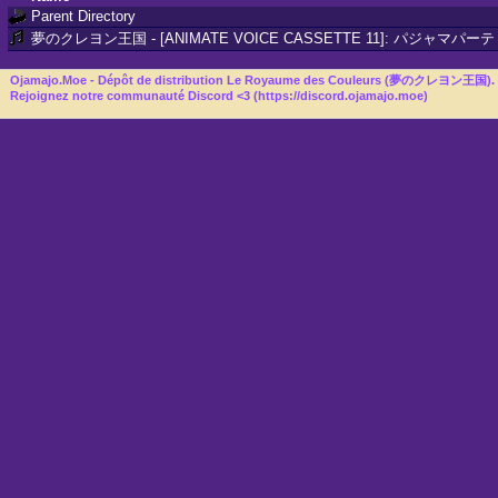
Parent Directory
夢のクレヨン王国 - [ANIMATE VOICE CASSETTE 11]: パジャマ
Ojamajo.Moe - Dépôt de distribution Le Royaume des Couleurs (夢のクレヨン王国). Créé e
Rejoignez notre communauté Discord <3 (
https://discord.ojamajo.moe
)