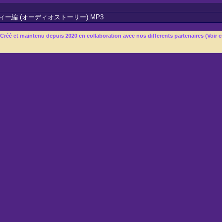
パーティー編 (オーディオストーリー).MP3
t maintenu depuis 2020 en collaboration avec nos differents partenaires (Voir c