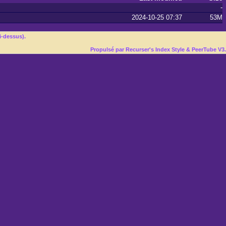
-
2024-10-25 07:37
53M
i-dessus).
Propulsé par Recurser's Index Style & PeerTube V3.