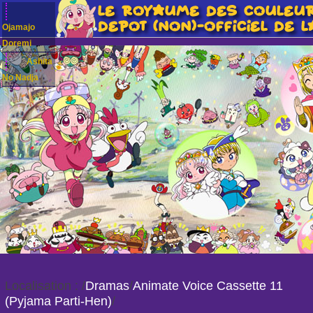
Ojamajo
Doremi
Ashita
No Nadja
Localisation :
/
Dramas
/
Animate Voice Cassette 11
(Pyjama Parti-Hen)
/