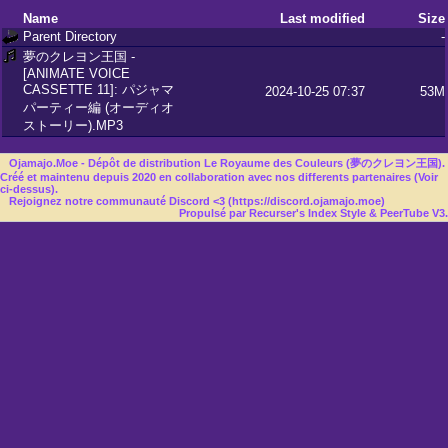
Name
Last modified
Size
Parent Directory
-
夢のクレヨン王国 -
[ANIMATE VOICE
CASSETTE 11]: パジャマ
2024-10-25 07:37
53M
パーティー編 (オーディオ
ストーリー).MP3
Ojamajo.Moe - Dépôt de distribution Le Royaume des Couleurs (夢のクレヨン王国).
Créé et maintenu depuis 2020 en collaboration avec nos differents partenaires (Voir
ci-dessus).
Rejoignez notre communauté Discord <3 (
https://discord.ojamajo.moe
)
Propulsé par Recurser's Index Style & PeerTube V3.